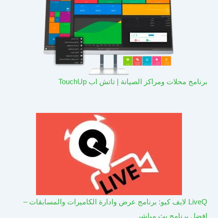
برنامج محلات ومراكز الصيانة | تاتش اب TouchUp
LiveQ لايف كيو: برنامج عرض وادارة الكاميرات والمسابقات –
افضل برنامج بث مباشر