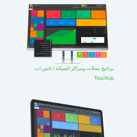
برنامج محلات ومراكز الصيانة | تاتش اب
TouchUp