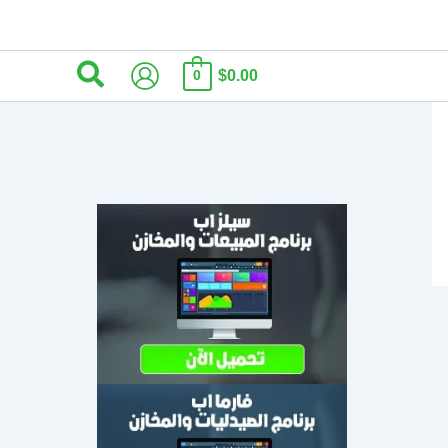
البحث
$0.00
0