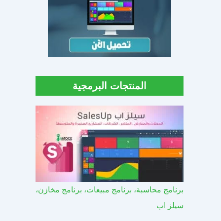
المنتجات البرمجية
برنامج محاسبة، برنامج مبيعات، برنامج مخازن،
سيلز اب