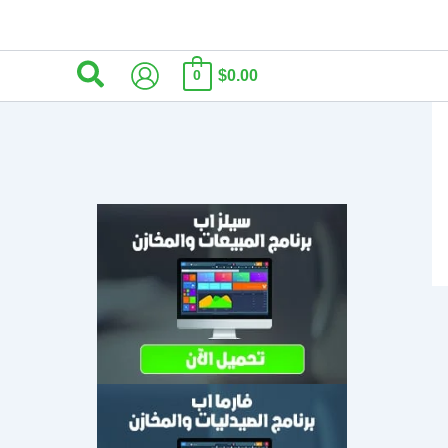
البحث
$0.00
0