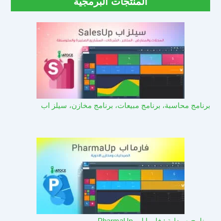
المنتجات البرمجية
برنامج محاسبة، برنامج مبيعات، برنامج مخازن، سيلز اب
برنامج صيدلية : فارما اب PharmaUp​