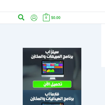
البحث
$0.00
0