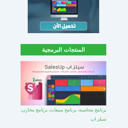
المنتجات البرمجية
برنامج محاسبة، برنامج مبيعات، برنامج مخازن،
سيلز اب