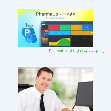
برنامج صيدلية : فارما اب PharmaUp​