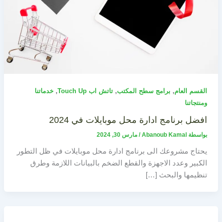
,
,
,
القسم العام
برامج سطح المكتب
تاتش اب Touch Up
خدماتنا
ومنتجاتنا
افضل برنامج ادارة محل موبايلات في 2024
بواسطة
Abanoub Kamal
/
مارس 30, 2024
يحتاج مشروعك الى برنامج ادارة محل موبايلات في ظل التطور
الكبير وعدد الاجهزة والقطع الضخم بالبيانات اللازمة وطرق
تنظيمها والبحث […]