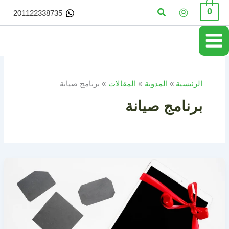
خطي
البحث
0
201122338735
لى
لمحتوى
الرئيسية
المدونة
المقالات
برنامج صيانة
برنامج صيانة