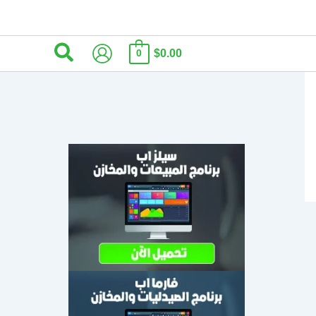
البحث
$0.00
0