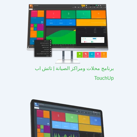
برنامج محلات ومراكز الصيانة | تاتش اب
TouchUp