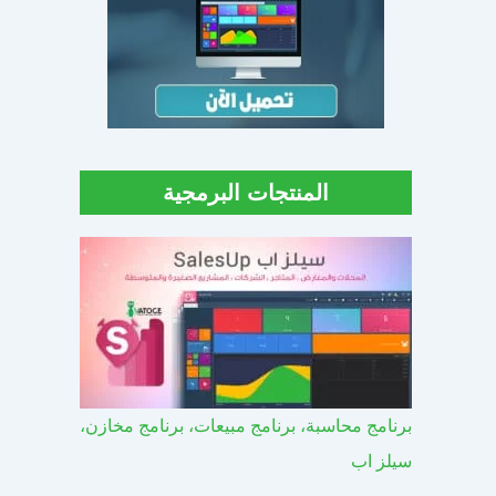
المنتجات البرمجية
برنامج محاسبة، برنامج مبيعات، برنامج مخازن،
سيلز اب