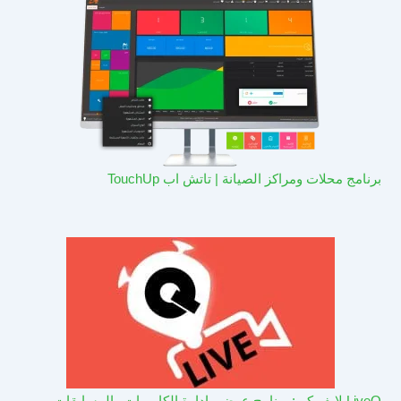
برنامج محلات ومراكز الصيانة | تاتش اب TouchUp
LiveQ لايف كيو: برنامج عرض وادارة الكاميرات والمسابقات –