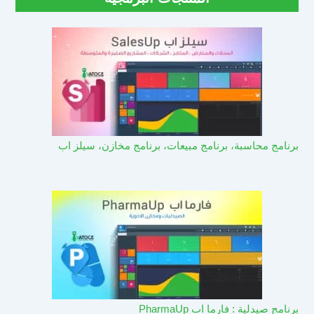
برنامج محاسبة، برنامج مبيعات، برنامج مخازن، سيلز اب
برنامج صيدلية : فارما اب PharmaUp​