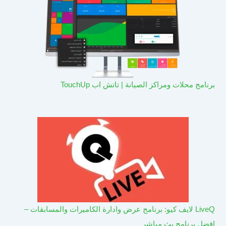
برنامج محلات ومراكز الصيانة | تاتش اب TouchUp
LiveQ لايف كيو: برنامج عرض وادارة الكاميرات والمسابقات –
افضل برنامج بث مباشر