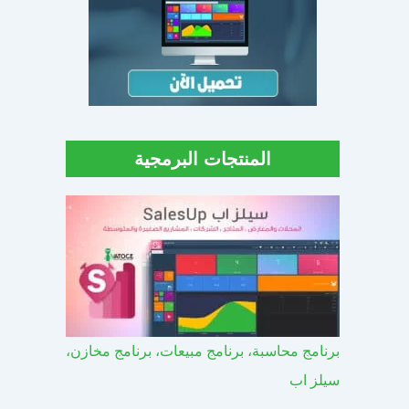
المنتجات البرمجية
برنامج محاسبة، برنامج مبيعات، برنامج مخازن،
سيلز اب