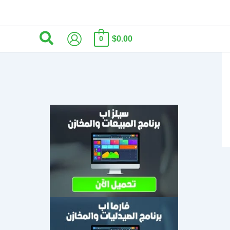
البحث
$0.00
0