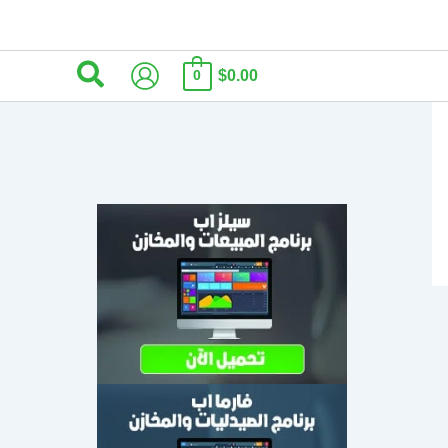
البحث
$0.00
0