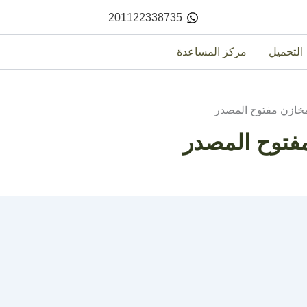
201122338735
التحميل
مركز المساعدة
خازن مفتوح المصدر
فتوح المصدر