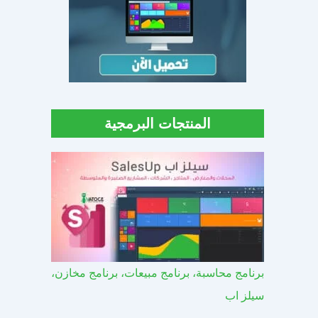
المنتجات البرمجية
برنامج محاسبة، برنامج مبيعات، برنامج مخازن،
سيلز اب