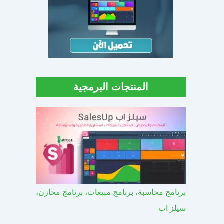
المنتجات البرمجية
برنامج محاسبة، برنامج مبيعات، برنامج مخازن،
سيلز اب