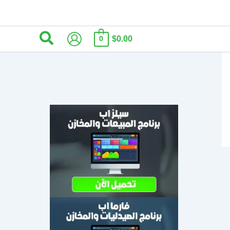
البحث
$0.00
0