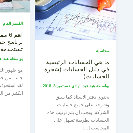
القسم العام
اهم 
برنامج حس
تستخدمه
محاسبة
بواسطة
هبة ع
ما هي الحسابات الرئيسية
في دليل الحسابات (شجرة
مع ظهور التك
الحسابات)
جانب من جوا
لقد استحوذت
بواسطة
هبة عبد الهادي
/
سبتمبر 8, 2018
الكثير من ال
يحتوي دفتر الاستاذ كما سبق
وشرحنا على جميع حسابات
الشركة, ويجب ان يتم ترتيب هذه
الحسابات بطريقة تسهل على
المحاسب […]