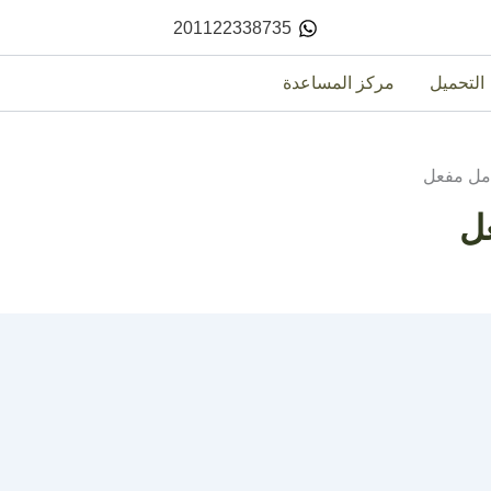
201122338735
التحميل
مركز المساعدة
امل مفعل
ل