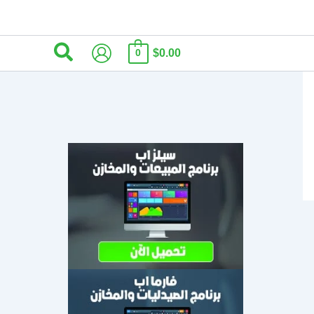
البحث
$0.00
0