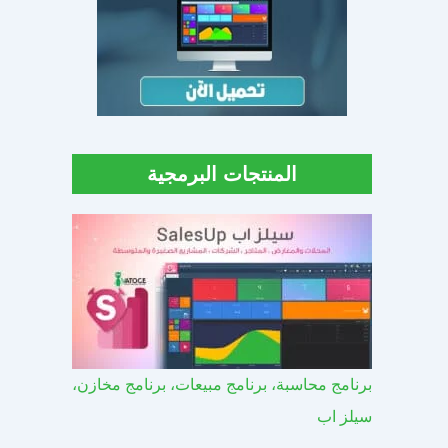
المنتجات البرمجية
برنامج محاسبة، برنامج مبيعات، برنامج مخازن،
سيلز اب