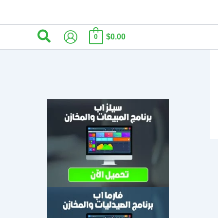
البحث
$0.00
0