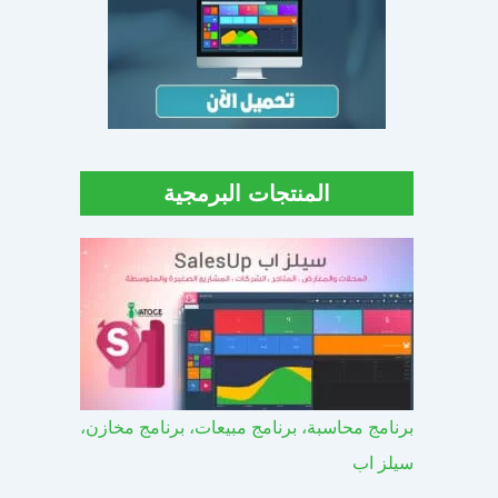
المنتجات البرمجية
برنامج محاسبة، برنامج مبيعات، برنامج مخازن،
سيلز اب