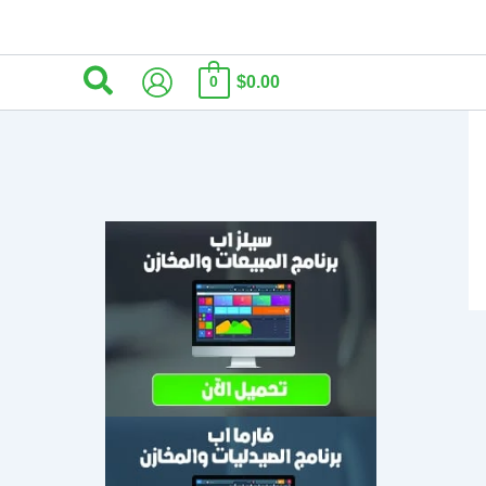
البحث
$0.00
0