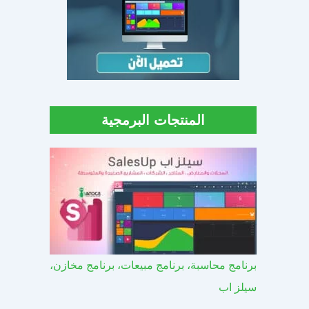
المنتجات البرمجية
برنامج محاسبة، برنامج مبيعات، برنامج مخازن،
سيلز اب