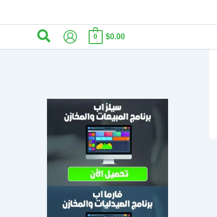
البحث
$0.00
0