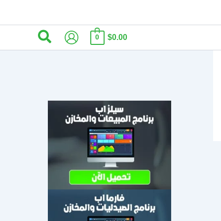
البحث
$0.00
0