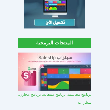
المنتجات البرمجية
برنامج محاسبة، برنامج مبيعات، برنامج مخازن،
سيلز اب