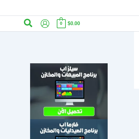
البحث
$0.00
0