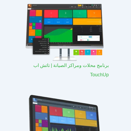
برنامج محلات ومراكز الصيانة | تاتش اب
TouchUp