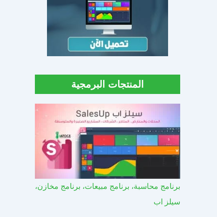
المنتجات البرمجية
برنامج محاسبة، برنامج مبيعات، برنامج مخازن،
سيلز اب