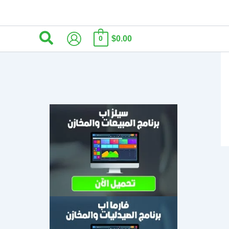
البحث
$0.00
0