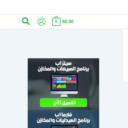
البحث
$0.00
0