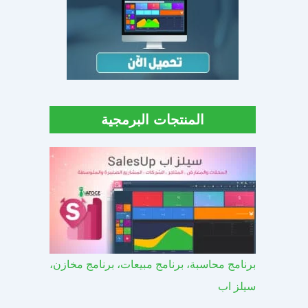
المنتجات البرمجية
برنامج محاسبة، برنامج مبيعات، برنامج مخازن،
سيلز اب