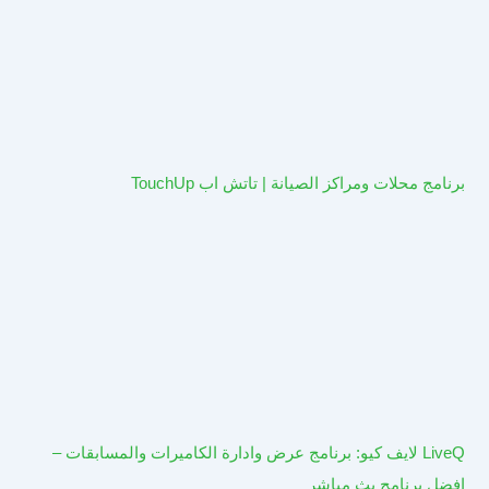
برنامج محلات ومراكز الصيانة | تاتش اب TouchUp
LiveQ لايف كيو: برنامج عرض وادارة الكاميرات والمسابقات –
افضل برنامج بث مباشر