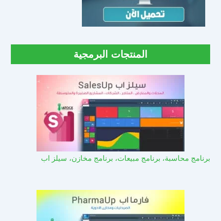
المنتجات البرمجية
برنامج محاسبة، برنامج مبيعات، برنامج مخازن، سيلز اب