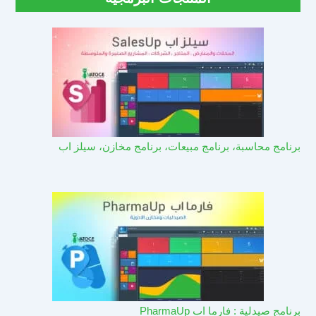
برنامج محاسبة، برنامج مبيعات، برنامج مخازن، سيلز اب
برنامج صيدلية : فارما اب PharmaUp​