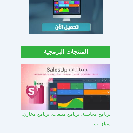
المنتجات البرمجية
برنامج محاسبة، برنامج مبيعات، برنامج مخازن،
سيلز اب