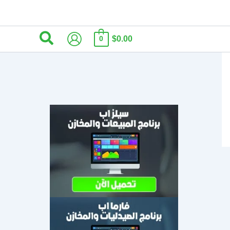
البحث
$0.00
0