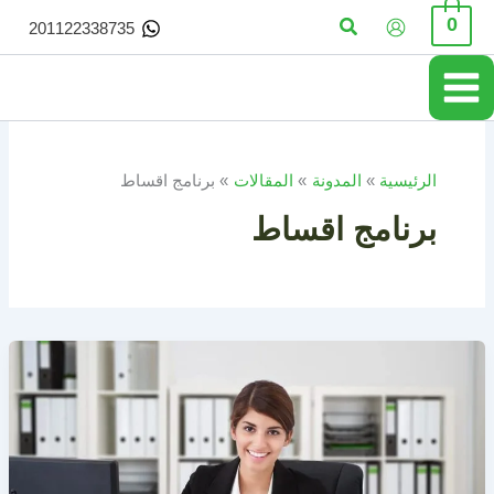
خطي
البحث
0
201122338735
لى
لمحتوى
الرئيسية
المدونة
المقالات
برنامج اقساط
برنامج اقساط