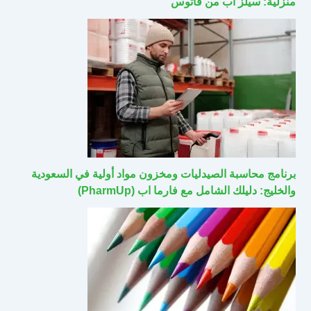
منزلية: سيلز اب من فاتوس
برنامج محاسبة الصيدليات ومخزون مواد أولية في السعودية
والخليج: دليلك الشامل مع فارما اب (PharmUp)