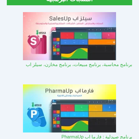
برنامج محاسبة، برنامج مبيعات، برنامج مخازن، سيلز اب
برنامج صيدلية : فارما اب PharmaUp​