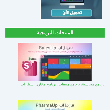
المنتجات البرمجية
برنامج محاسبة، برنامج مبيعات، برنامج مخازن، سيلز اب