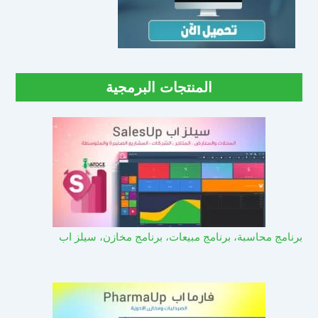
المنتجات البرمجية
برنامج محاسبة، برنامج مبيعات، برنامج مخازن، سيلز اب