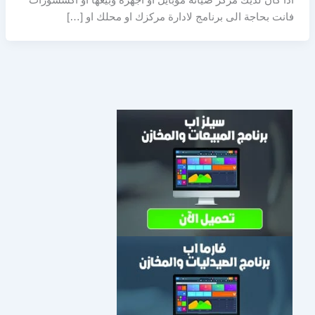
اذا كان لديك مركز صيانة موبايل او أجهزة وبيعها او اكسسورات
فانت بحاجة الى برنامج لادارة مركزك او محلك او […]