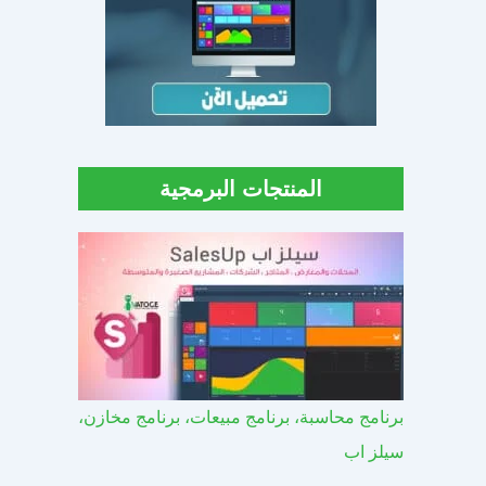
المنتجات البرمجية
برنامج محاسبة، برنامج مبيعات، برنامج مخازن،
سيلز اب