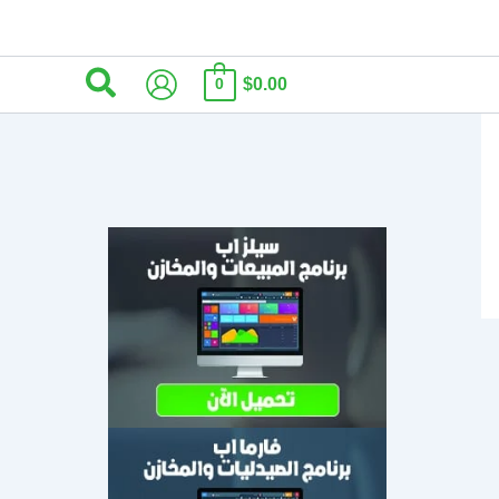
البحث
$0.00
0