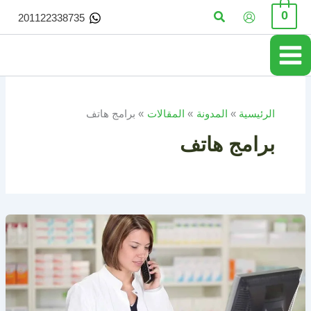
خطي
البحث
0
201122338735
لى
لمحتوى
الرئيسية
المدونة
المقالات
برامج هاتف
برامج هاتف