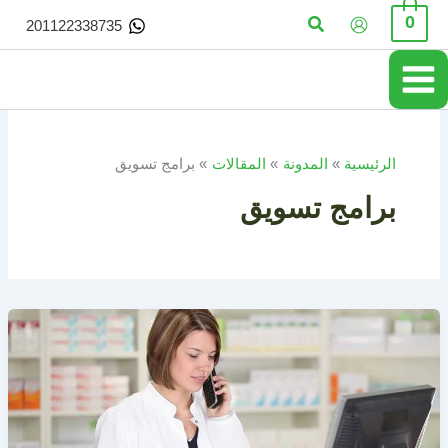
خطي
البحث
0
201122338735
لى
لمحتوى
الرئيسية
المدونة
المقالات
برامج تسويق
برامج تسويق