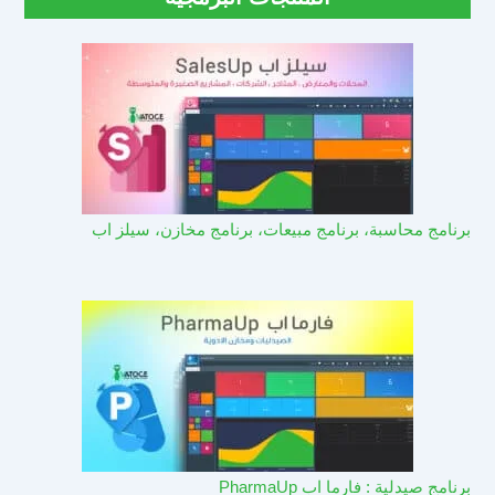
برنامج محاسبة، برنامج مبيعات، برنامج مخازن، سيلز اب
برنامج صيدلية : فارما اب PharmaUp​