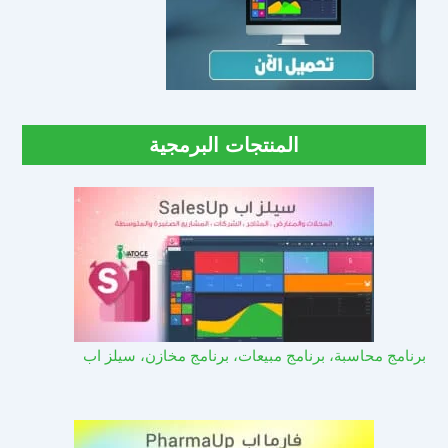
المنتجات البرمجية
برنامج محاسبة، برنامج مبيعات، برنامج مخازن، سيلز اب