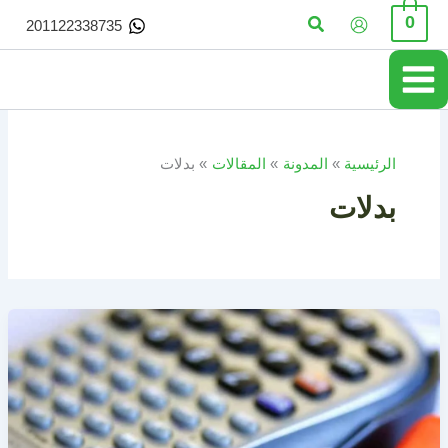
خطي
البحث
0
201122338735
لى
لمحتوى
الرئيسية
المدونة
المقالات
بدلات
بدلات