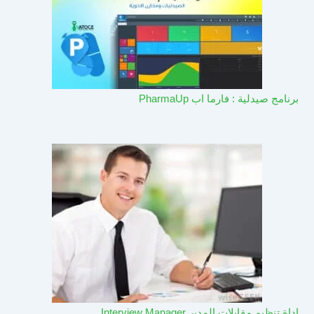
برنامج صيدلية : فارما اب PharmaUp​
اداة تنظيم مقابلات المدير Interview Manager