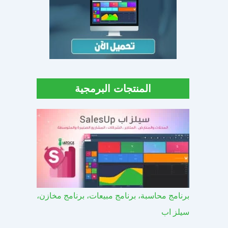
المنتجات البرمجية
برنامج محاسبة، برنامج مبيعات، برنامج مخازن،
سيلز اب