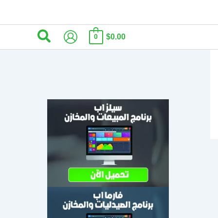
البحث
$0.00
0