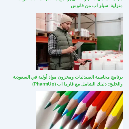
منزلية: سيلز اب من فاتوس
برنامج محاسبة الصيدليات ومخزون مواد أولية في السعودية
والخليج: دليلك الشامل مع فارما اب (PharmUp)