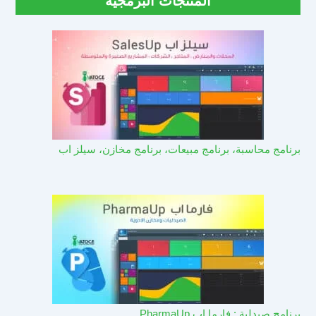
المنتجات البرمجية
برنامج محاسبة، برنامج مبيعات، برنامج مخازن، سيلز اب
برنامج صيدلية : فارما اب PharmaUp​