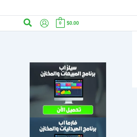
البحث
$0.00
0