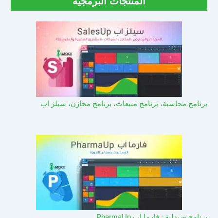
المنتجات البرمجية
برنامج محاسبة، برنامج مبيعات، برنامج مخازن، سيلز اب
برنامج صيدلية : فارما اب PharmaUp​