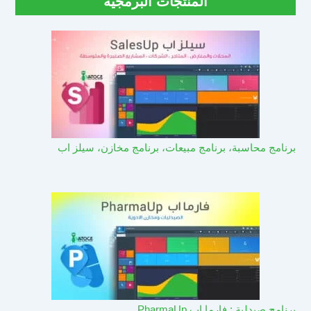
المنتجات البرمجية
برنامج محاسبة، برنامج مبيعات، برنامج مخازن، سيلز اب
برنامج صيدلية : فارما اب PharmaUp​