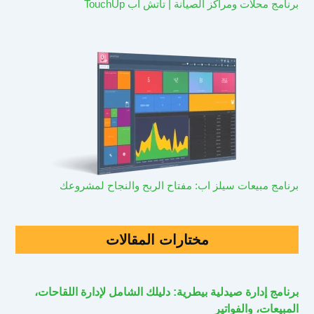
برنامج محلات ومراكز الصيانة | تاتش اب TouchUp
برنامج مبيعات سيلز اب: مفتاح الربح والنجاح لمشروعك
مختارات المقالات
برنامج إدارة صيدلية بيطرية: دليلك الشامل لإدارة اللقاحات،
المبيعات، والفواتير