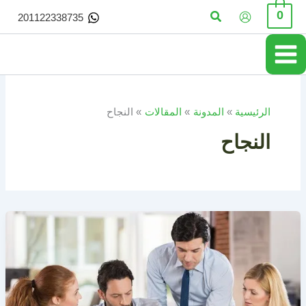
خطي
البحث
0
201122338735
لى
لمحتوى
الرئيسية
المدونة
المقالات
النجاح
النجاح