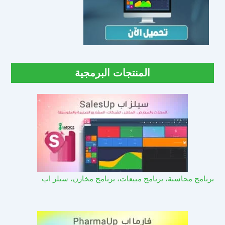
المنتجات البرمجية
برنامج محاسبة، برنامج مبيعات، برنامج مخازن، سيلز اب