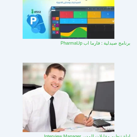
برنامج صيدلية : فارما اب PharmaUp​
اداة تنظيم مقابلات المدير Interview Manager