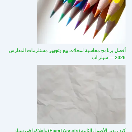
أفضل برنامج محاسبة لمحلات بيع وتجهيز مستلزمات المدارس
2026 — سيلز اب
كيف تدير الأصول الثابتة (Fixed Assets) وإهلاكها في سيلز