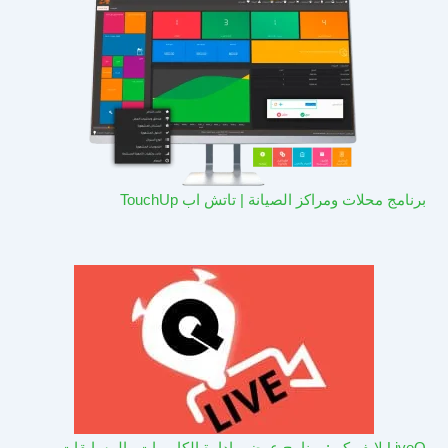
برنامج محلات ومراكز الصيانة | تاتش اب TouchUp
LiveQ لايف كيو: برنامج عرض وادارة الكاميرات والمسابقات –