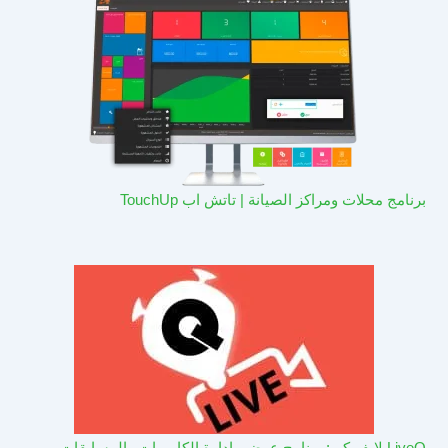
برنامج محلات ومراكز الصيانة | تاتش اب TouchUp
LiveQ لايف كيو: برنامج عرض وادارة الكاميرات والمسابقات –