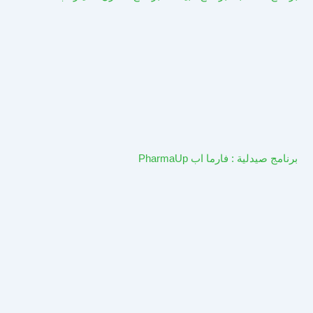
برنامج صيدلية : فارما اب PharmaUp​