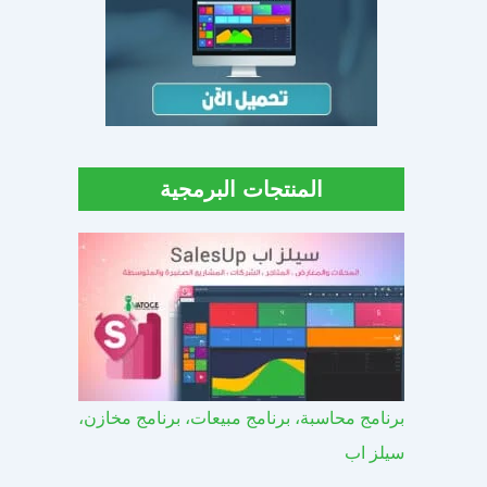
المنتجات البرمجية
برنامج محاسبة، برنامج مبيعات، برنامج مخازن،
سيلز اب