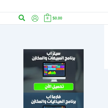
البحث
$0.00
0