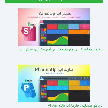
برنامج محاسبة، برنامج مبيعات، برنامج مخازن، سيلز اب
برنامج صيدلية : فارما اب PharmaUp​