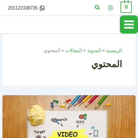
خطي
البحث
0
201122338735
لى
لمحتوى
الرئيسية
المدونة
المقالات
المحتوي
المحتوي