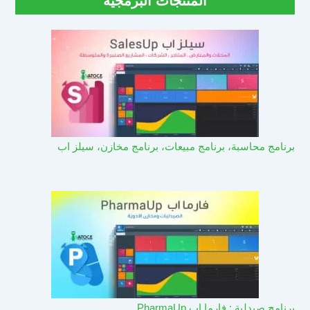
المنتجات البرمجية
برنامج محاسبة، برنامج مبيعات، برنامج مخازن، سيلز اب
برنامج صيدلية : فارما اب PharmaUp​