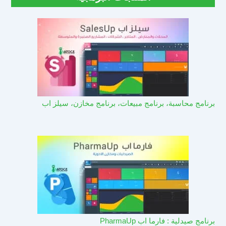
برنامج محاسبة، برنامج مبيعات، برنامج مخازن، سيلز اب
برنامج صيدلية : فارما اب PharmaUp​