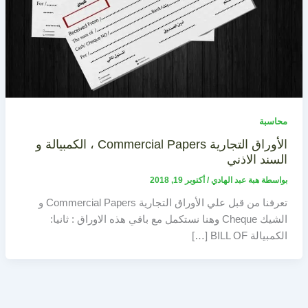
محاسبة
الأوراق التجارية Commercial Papers ، الكمبيالة و
السند الاذني
بواسطة
هبة عبد الهادي
/
أكتوبر 19, 2018
تعرفنا من قبل علي الأوراق التجارية Commercial Papers و
الشيك Cheque وهنا نستكمل مع باقي هذه الاوراق : ثانيا:
الكمبيالة BILL OF […]