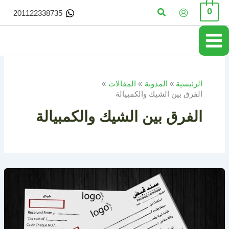
خطي
البحث
0
201122338735
لى
لمحتوى
الرئيسية
المدونة
المقالات
الفرق بين الشيك والكمبيالة
الفرق بين الشيك والكمبيالة