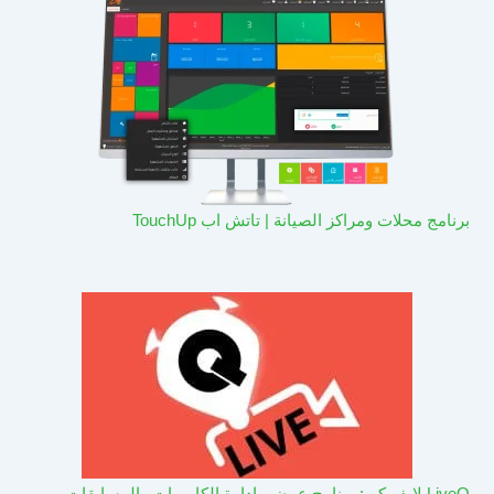
برنامج محلات ومراكز الصيانة | تاتش اب TouchUp
LiveQ لايف كيو: برنامج عرض وادارة الكاميرات والمسابقات –