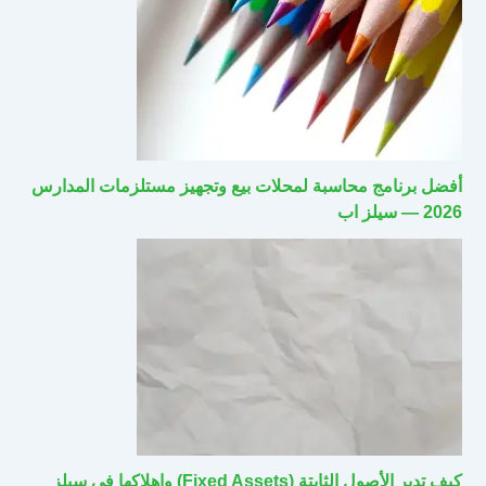
أفضل برنامج محاسبة لمحلات بيع وتجهيز مستلزمات المدارس
2026 — سيلز اب
كيف تدير الأصول الثابتة (Fixed Assets) وإهلاكها في سيلز